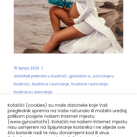
15 lipnja, 2023
dodatak prehrani u trudnoći
,
gravidon a
,
suncanje u
trudnoci
,
trudnica i suncanje
,
trudnice i suncanje
,
trudnoca i suncanje
Sunčanje u trudnoći – otkrivamo
Kolačići (cookies) su male datoteke koje Vaš
benefite i potencijalne opasnosti
preglednik sprema na Vaše računalo ili mobilni uređaj
prilikom posjete našem Internet mjestu
(www.gynositol.hr). Kolačići na našem Internet mjestu
nisu usmjereni na špijuniranje korisnika i ne slijede sve
Sunčanje u trudnoći može imati brojne benefite,
što korisnik radi te nisu zlonamjerni kod ili virus.
ali također postoje određene opasnosti na koje