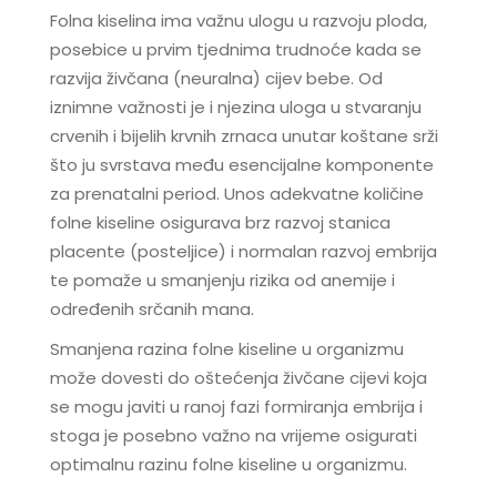
Folna kiselina ima važnu ulogu u razvoju ploda,
posebice u prvim tjednima trudnoće kada se
razvija živčana (neuralna) cijev bebe. Od
iznimne važnosti je i njezina uloga u stvaranju
crvenih i bijelih krvnih zrnaca unutar koštane srži
što ju svrstava među esencijalne komponente
za prenatalni period. Unos adekvatne količine
folne kiseline osigurava brz razvoj stanica
placente (posteljice) i normalan razvoj embrija
te pomaže u smanjenju rizika od anemije i
određenih srčanih mana.
Smanjena razina folne kiseline u organizmu
može dovesti do oštećenja živčane cijevi koja
se mogu javiti u ranoj fazi formiranja embrija i
stoga je posebno važno na vrijeme osigurati
optimalnu razinu folne kiseline u organizmu.