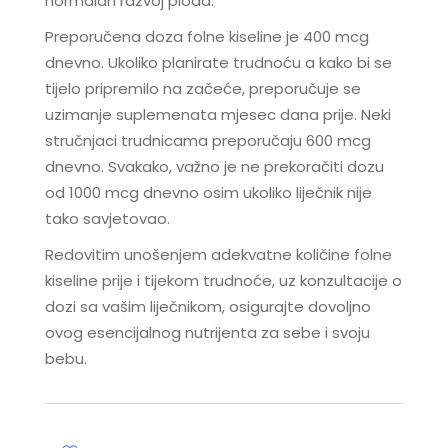
normalan razvoj ploda.
Preporučena doza folne kiseline je 400 mcg
dnevno. Ukoliko planirate trudnoću a kako bi se
tijelo pripremilo na začeće, preporučuje se
uzimanje suplemenata mjesec dana prije. Neki
stručnjaci trudnicama preporučaju 600 mcg
dnevno. Svakako, važno je ne prekoračiti dozu
od 1000 mcg dnevno osim ukoliko liječnik nije
tako savjetovao.
Redovitim unošenjem adekvatne količine folne
kiseline prije i tijekom trudnoće, uz konzultacije o
dozi sa vašim liječnikom, osigurajte dovoljno
ovog esencijalnog nutrijenta za sebe i svoju
bebu.