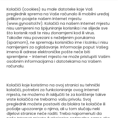
Kolačići (cookies) su male datoteke koje Vaš
Važnost nadopune prehrane u
trudnoći s dodatcima prehrani
preglednik sprema na Vaše računalo ili mobilni uređaj
prilikom posjete našem Internet mjestu
15 listopada, 2021
(www.gynositol.hr). Kolačići na našem Internet mjestu
Sačuvajte dobar imunitet u trudnoći
nisu usmjereni na špijuniranje korisnika i ne slijede sve
što korisnik radi te nisu zlonamjerni kod ili virus.
16 listopada, 2021
Također nisu povezani s neželjenim porukama
(spamom), ne spremaju korisničko ime i lozinku i nisu
Folna kiselina – zašto je važna u
namijenjeni za oglašavanje. Informacije poput Vašeg
trudnoći?
imena ili adrese elektroničke pošte neće biti
16 listopada, 2021
spremljene – Internet mjesto ne može pristupiti Vašim
osobnim informacijama i datotekama na Vašem
Rizici od alergija kod beba/djece
računalu.
16 listopada, 2021
Kolačići koje koristimo na ovoj stranici su tehnički
Pratite nas
kolačići, potrebni za funkcioniranje ovog Internet
mjesta, ne možemo ih isključiti te za korištenje takve
vrste kolačića ne trebamo vašu privolu. Svoj
preglednik možete postaviti da blokira te kolačiće ili
pošalje upozorenje o njima, ali u tom slučaju neki
dijelovi stranice neće raditi. Treba napomenuti da