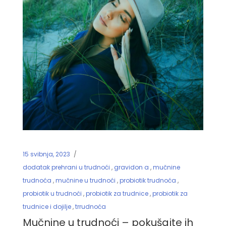
15 svibnja, 2023
dodatak prehrani u trudnoći
,
gravidon a
,
mučnine
trudnoća
,
mučnine u trudnoći
,
probiotik trudnoća
,
probiotik u trudnoći
,
probiotik za trudnice
,
probiotik za
trudnice i dojilje
,
trrudnoća
Mučnine u trudnoći – pokušajte ih