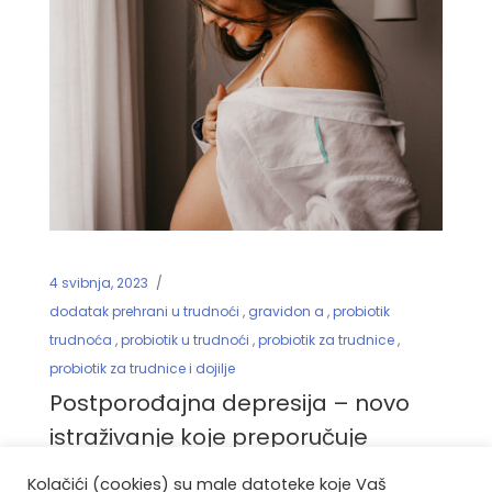
4 svibnja, 2023
dodatak prehrani u trudnoći
,
gravidon a
,
probiotik
trudnoća
,
probiotik u trudnoći
,
probiotik za trudnice
,
probiotik za trudnice i dojilje
Postporođajna depresija – novo
istraživanje koje preporučuje
pijenje Lactobacillus Rhamnosus
Kolačići (cookies) su male datoteke koje Vaš