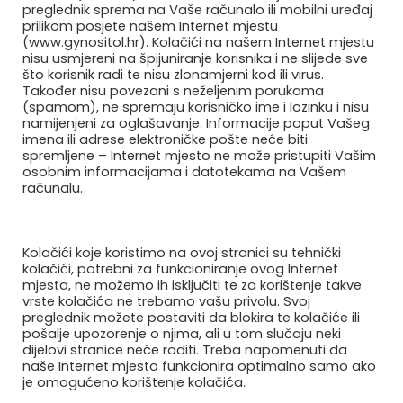
tijekom trudnoće
preglednik sprema na Vaše računalo ili mobilni uređaj
prilikom posjete našem Internet mjestu
(www.gynositol.hr). Kolačići na našem Internet mjestu
Lactobacillus rhamnosus HN001 probiotički je soj
nisu usmjereni na špijuniranje korisnika i ne slijede sve
što korisnik radi te nisu zlonamjerni kod ili virus.
bakterija koji se obično koristi za poboljšanje
Također nisu povezani s neželjenim porukama
zdravlja crijeva i poboljšanje imuniteta. No,
(spamom), ne spremaju korisničko ime i lozinku i nisu
namijenjeni za oglašavanje. Informacije poput Vašeg
tijekom 2017.godine napravljena je studija koja
imena ili adrese elektroničke pošte neće biti
spremljene – Internet mjesto ne može pristupiti Vašim
osobnim informacijama i datotekama na Vašem
Pročitaj više...
računalu.
0
Kolačići koje koristimo na ovoj stranici su tehnički
kolačići, potrebni za funkcioniranje ovog Internet
mjesta, ne možemo ih isključiti te za korištenje takve
vrste kolačića ne trebamo vašu privolu. Svoj
preglednik možete postaviti da blokira te kolačiće ili
pošalje upozorenje o njima, ali u tom slučaju neki
dijelovi stranice neće raditi. Treba napomenuti da
naše Internet mjesto funkcionira optimalno samo ako
Made by
Sargon Creative Media
je omogućeno korištenje kolačića.