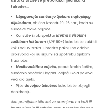
užitak? Držite se preporuka liječnika, a
također…
Izbjegavajte sunčanje tijekom najtoplijeg
dijela dana
, obično između 10 i 16 sati, kada su
sunčeve zrake najjače
Koristite široki spektar
krema s visokim
zaštitnim faktorom
(SPF 50+) kako biste zaštitili
kožu od UV zraka. Obratite pažnju na odabir
proizvoda koji su sigurni za upotrebu tijekom
trudnoće.
Nosite zaštitnu odjeću
, poput širokih šešira,
sunčanih naočala i laganu odjeću koja pokriva
veći dio tijela.
Pijte
dovoljno tekućine
kako biste izbjegli
dehidraciju.
Ako primijetite bilo kakve promjene na koži ili
imate pitanja ili zabrinutosti, posavjetujte se s