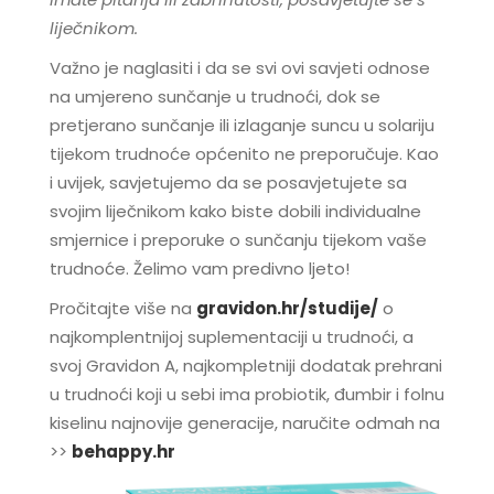
liječnikom.
Važno je naglasiti i da se svi ovi savjeti odnose
na umjereno sunčanje u trudnoći, dok se
pretjerano sunčanje ili izlaganje suncu u solariju
tijekom trudnoće općenito ne preporučuje. Kao
i uvijek, savjetujemo da se posavjetujete sa
svojim liječnikom kako biste dobili individualne
smjernice i preporuke o sunčanju tijekom vaše
trudnoće. Želimo vam predivno ljeto!
Pročitajte više na
gravidon.hr/studije/
o
najkomplentnijoj suplementaciji u trudnoći, a
svoj Gravidon A, najkompletniji dodatak prehrani
u trudnoći koji u sebi ima probiotik, đumbir i folnu
kiselinu najnovije generacije, naručite odmah na
>>
behappy.hr