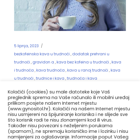
5 lipnja, 2023
bezkofeinska kava u trudnoći
,
dodatak prehrani u
trudnoći
,
gravidon a
,
kava bez kofeina u trudnoći
,
kava
i trudnoća
,
kava trudnoća
,
kava u ranoj trudnoći
,
kava
u trudnoći
,
trudnice i kava
,
trudnoća i kava
Kava u trudnoći – je li preporučljiva
Kolačići (cookies) su male datoteke koje Vaš
i koliko može biti štetna?
preglednik sprema na Vaše računalo ili mobilni uređaj
prilikom posjete našem Internet mjestu
(www.gynositol.hr). Kolačići na našem Internet mjestu
nisu usmjereni na špijuniranje korisnika i ne slijede sve
Kava je popularno piće u kojem uživamo
što korisnik radi te nisu zlonamjerni kod ili virus.
svakodnevno, no kada dolazimo do teme –
Također nisu povezani s neželjenim porukama
kava u trudnoći, važno je porazgovarati sa
(spamom), ne spremaju korisničko ime i lozinku i nisu
namijenjeni za oglašavanje. Informacije poput Vašeg
stručnjacima i razmotriti je