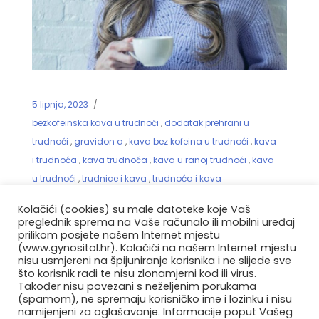
5 lipnja, 2023
bezkofeinska kava u trudnoći
,
dodatak prehrani u
trudnoći
,
gravidon a
,
kava bez kofeina u trudnoći
,
kava
i trudnoća
,
kava trudnoća
,
kava u ranoj trudnoći
,
kava
u trudnoći
,
trudnice i kava
,
trudnoća i kava
Kava u trudnoći – je li preporučljiva
Kolačići (cookies) su male datoteke koje Vaš
i koliko može biti štetna?
preglednik sprema na Vaše računalo ili mobilni uređaj
prilikom posjete našem Internet mjestu
(www.gynositol.hr). Kolačići na našem Internet mjestu
nisu usmjereni na špijuniranje korisnika i ne slijede sve
Kava je popularno piće u kojem uživamo
što korisnik radi te nisu zlonamjerni kod ili virus.
svakodnevno, no kada dolazimo do teme –
Također nisu povezani s neželjenim porukama
kava u trudnoći, važno je porazgovarati sa
(spamom), ne spremaju korisničko ime i lozinku i nisu
namijenjeni za oglašavanje. Informacije poput Vašeg
stručnjacima i razmotriti je