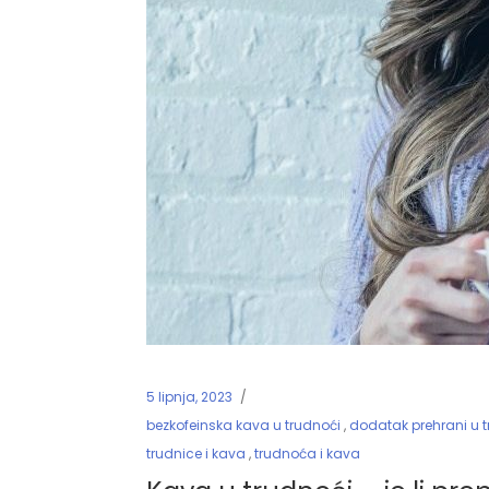
5 lipnja, 2023
bezkofeinska kava u trudnoći
,
dodatak prehrani u 
trudnice i kava
,
trudnoća i kava