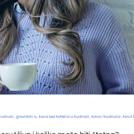
trudnoći
,
gravidon a
,
kava bez kofeina u trudnoći
,
kava i trudnoća
,
kava 