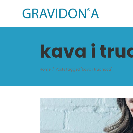
kava i tr
Home
/
Posts tagged "kava i trudnoća"