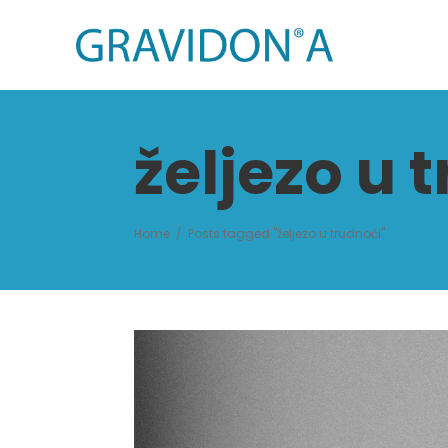
željezo u 
Home
/
Posts tagged "željezo u trudnoći"