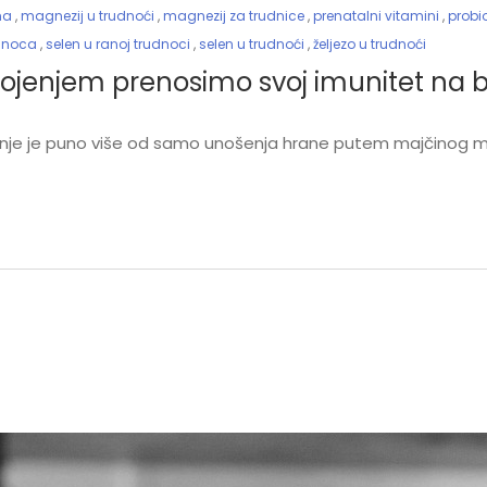
ma
,
magnezij u trudnoći
,
magnezij za trudnice
,
prenatalni vitamini
,
probio
udnoca
,
selen u ranoj trudnoci
,
selen u trudnoći
,
željezo u trudnoći
 dojenjem prenosimo svoj imunitet na
jenje je puno više od samo unošenja hrane putem majčinog ml