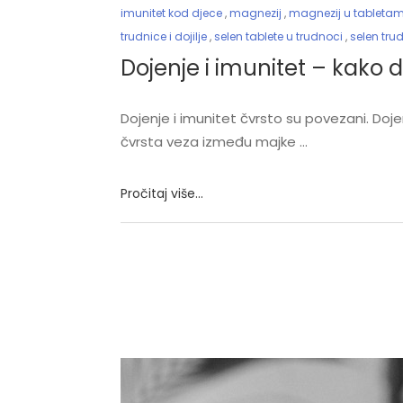
imunitet kod djece
,
magnezij
,
magnezij u tableta
trudnice i dojilje
,
selen tablete u trudnoci
,
selen tr
Dojenje i imunitet – kako
Dojenje i imunitet čvrsto su povezani. Do
čvrsta veza između majke
Pročitaj više...