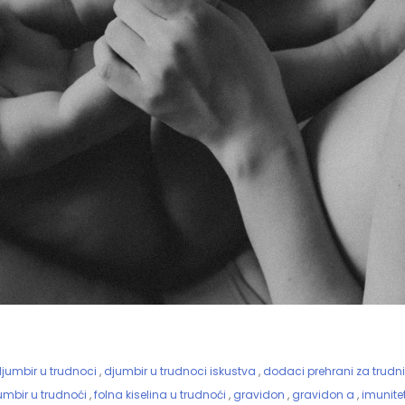
jumbir u trudnoci
,
djumbir u trudnoci iskustva
,
dodaci prehrani za trudn
umbir u trudnoći
,
folna kiselina u trudnoći
,
gravidon
,
gravidon a
,
imunite