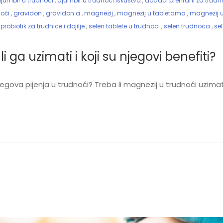
jumbir u trudnoci
,
djumbir u trudnoci iskustva
,
dodaci prehrani za trudn
noći
,
gravidon
,
gravidon a
,
magnezij
,
magnezij u tabletama
,
magnezij u
,
probiotik za trudnice i dojilje
,
selen tablete u trudnoci
,
selen trudnoca
,
se
i ga uzimati i koji su njegovi benefiti?
njegova pijenja u trudnoći? Treba li magnezij u trudnoći uzima