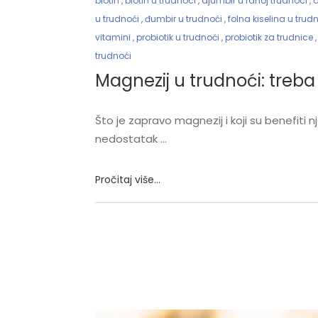
biotin
,
biotin u trudnoci
,
djumbir u ranoj trudnoci
,
d
u trudnoći
,
đumbir u trudnoći
,
folna kiselina u trud
vitamini
,
probiotik u trudnoći
,
probiotik za trudnice
trudnoći
Magnezij u trudnoći: treba l
Što je zapravo magnezij i koji su benefiti 
nedostatak
Pročitaj više...