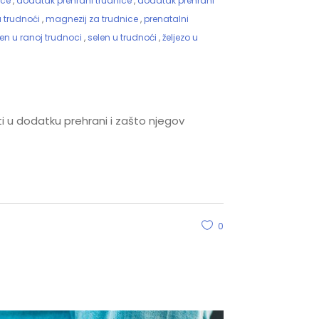
ice
,
dodatak prehrani trudnice
,
dodatak prehrani
 trudnoći
,
magnezij za trudnice
,
prenatalni
len u ranoj trudnoci
,
selen u trudnoći
,
željezo u
ti u dodatku prehrani i zašto njegov
0