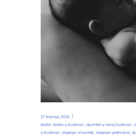
27 travnja, 2023
biotin
,
biotin u trudnoci
,
djumbir u ranoj trudnoci
,
d
u trudnoći
,
dojenje i imunitet
,
dojenje i prehrana
,
đ