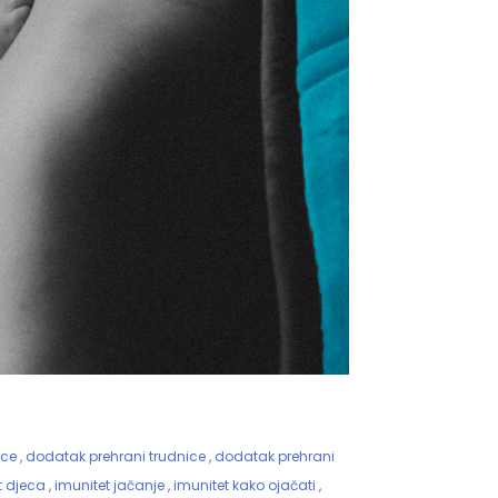
ice
,
dodatak prehrani trudnice
,
dodatak prehrani
t djeca
,
imunitet jačanje
,
imunitet kako ojačati
,